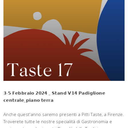
𝟯-𝟱 𝗙𝗲𝗯𝗯𝗿𝗮𝗶𝗼 𝟮𝟬𝟮𝟰 _ 𝗦𝘁𝗮𝗻𝗱 𝗩𝟭𝟰 𝗣𝗮𝗱𝗶𝗴𝗹𝗶𝗼𝗻𝗲
𝗰𝗲𝗻𝘁𝗿𝗮𝗹𝗲_𝗽𝗶𝗮𝗻𝗼 𝘁𝗲𝗿𝗿𝗮
Anche quest'anno saremo presenti a Pitti Taste, a Firenze.
Troverete tutte le nostre specialità di Gastronomia e