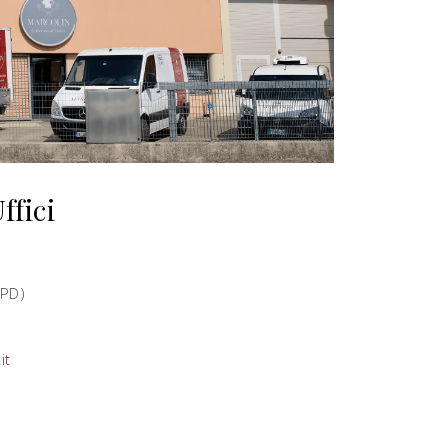
ffici
(PD)
it